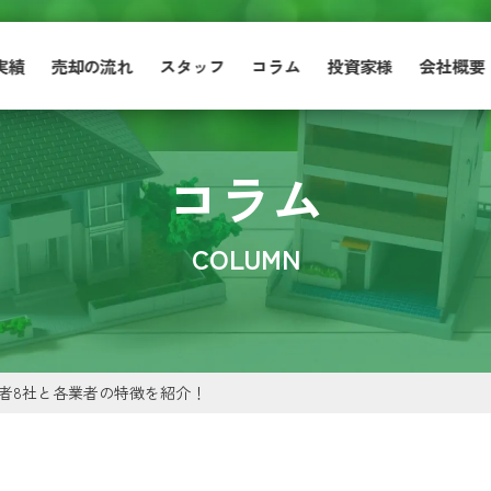
実績
売却の流れ
スタッフ
コラム
投資家様
会社概要
コラム
COLUMN
者8社と各業者の特徴を紹介！