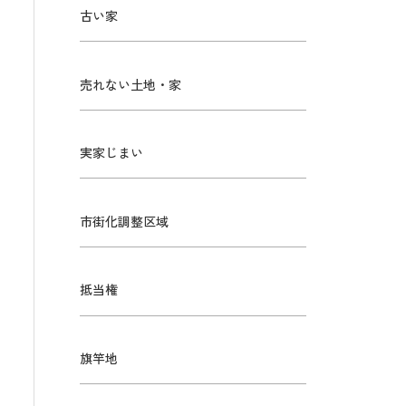
古い家
売れない土地・家
実家じまい
市街化調整区域
抵当権
旗竿地