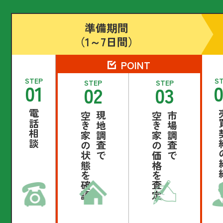
準備期間
（1～7日間）
POINT
STEP
S
STEP
STEP
01
02
03
電話相談
売買契
空き家の状態を確認
現地調査で
空き家の価格を査定
市場調査で