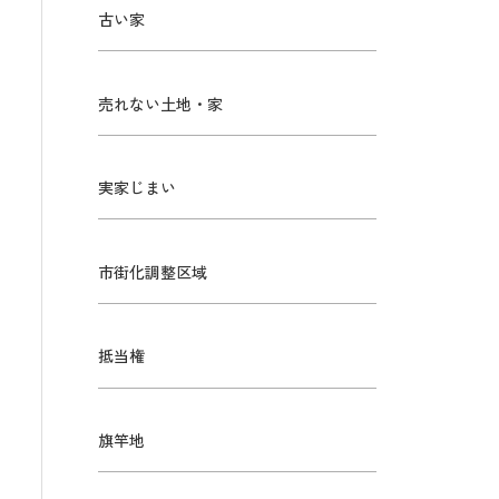
古い家
売れない土地・家
実家じまい
市街化調整区域
抵当権
旗竿地