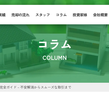
実績
売却の流れ
スタッフ
コラム
投資家様
会社概要
コラム
COLUMN
完全ガイド – 不安解消からスムーズな取引まで