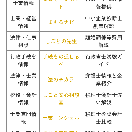
士業情報
ト
報提供
士業・経営
中小企業診断士
まもるナビ
情報
副業解説
法律・仕事
離婚調停等費用
しごとの先生
相談
解説
行政手続き
手続きの道しる
行政書士試験ガ
情報
べ
イド
法律・士業
弁護士情報と企
法のチカラ
情報
業紹介
税務・会計
しごと安心相談
税理士会計士違
情報
室
い解説
士業専門情
税理士公認会計
士業コンシェル
報
士比較